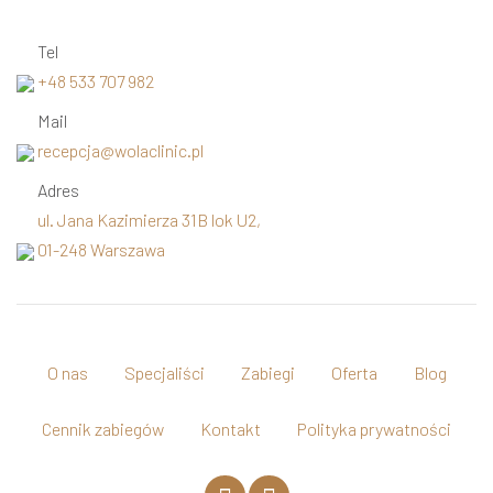
Tel
+48 533 707 982
Mail
recepcja@wolaclinic.pl
Adres
ul. Jana Kazimierza 31B lok U2,
01-248 Warszawa
O nas
Specjaliści
Zabiegi
Oferta
Blog
Cennik zabiegów
Kontakt
Polityka prywatności