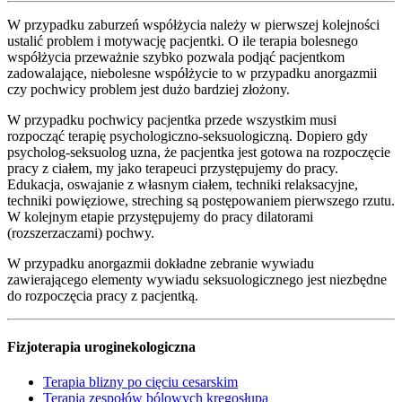
W przypadku zaburzeń współżycia należy w pierwszej kolejności
ustalić problem i motywację pacjentki. O ile terapia bolesnego
współżycia przeważnie szybko pozwala podjąć pacjentkom
zadowalające, niebolesne współżycie to w przypadku anorgazmii
czy pochwicy problem jest dużo bardziej złożony.
W przypadku pochwicy pacjentka przede wszystkim musi
rozpocząć terapię psychologiczno-seksuologiczną. Dopiero gdy
psycholog-seksuolog uzna, że pacjentka jest gotowa na rozpoczęcie
pracy z ciałem, my jako terapeuci przystępujemy do pracy.
Edukacja, oswajanie z własnym ciałem, techniki relaksacyjne,
techniki powięziowe, streching są postępowaniem pierwszego rzutu.
W kolejnym etapie przystępujemy do pracy dilatorami
(rozszerzaczami) pochwy.
W przypadku anorgazmii dokładne zebranie wywiadu
zawierającego elementy wywiadu seksuologicznego jest niezbędne
do rozpoczęcia pracy z pacjentką.
Fizjoterapia uroginekologiczna
Terapia blizny po cięciu cesarskim
Terapia zespołów bólowych kręgosłupa