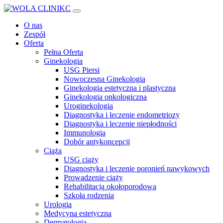
O nas
Zespół
Oferta
Pełna Oferta
Ginekologia
USG Piersi
Nowoczesna Ginekologia
Ginekologia estetyczna i plastyczna
Ginekologia onkologiczna
Uroginekologia
Diagnostyka i leczenie endometriozy
Diagnostyka i leczenie niepłodności
Immunologia
Dobór antykoncepcji
Ciąża
USG ciąży
Diagnostyka i leczenie poronień nawykowych
Prowadzenie ciąży
Rehabilitacja okołoporodowa
Szkoła rodzenia
Urologia
Medycyna estetyczna
Dermatologia