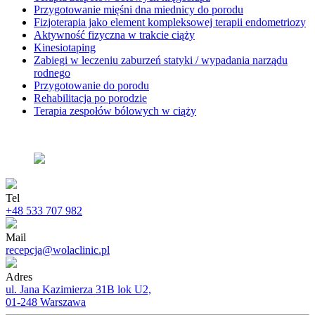
Przygotowanie mięśni dna miednicy do porodu
Fizjoterapia jako element kompleksowej terapii endometriozy
Aktywność fizyczna w trakcie ciąży
Kinesiotaping
Zabiegi w leczeniu zaburzeń statyki / wypadania narządu
rodnego
Przygotowanie do porodu
Rehabilitacja po porodzie
Terapia zespołów bólowych w ciąży
Tel
+48 533 707 982
Mail
recepcja@wolaclinic.pl
Adres
ul. Jana Kazimierza 31B lok U2,
01-248 Warszawa